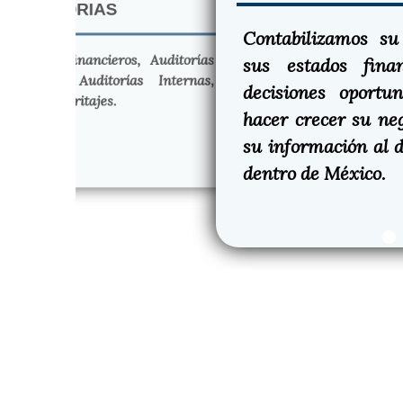
AUDITORIAS
Contabilizamos s
e estados financieros, Auditorías
sus estados fina
 fiscales. Auditorías Internas,
decisiones oport
eciales y Peritajes.
hacer crecer su ne
su información al d
dentro de México.